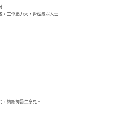
勞
夜，工作壓力大，腎虛氣弱人士
問，請諮詢醫生意見。