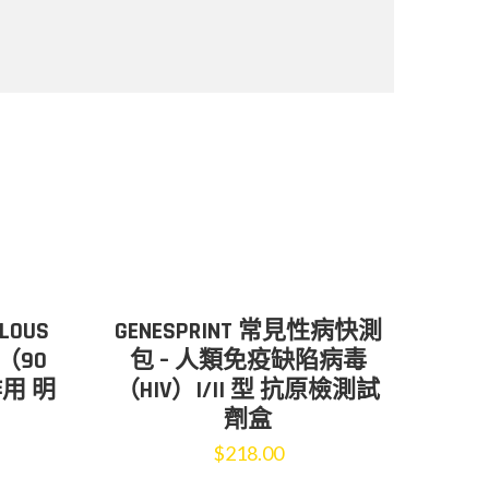
LOUS
GENESPRINT 常見性病快測
丸（90
包 – 人類免疫缺陷病毒
用 明
（HIV）I/II 型 抗原檢測試
劑盒
$
218.00