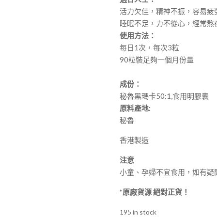
活力欠佳，精神不振，容易疲
睡眠不足，力不從心，經常熬
使用方法：
每日1次，每次3粒
90粒裝足夠一個月份量
成份：
秘魯黑瑪卡50:1,食用明膠囊
原料產地:
秘魯
香港製造
注意
小童、孕婦不宜食用，如有疑
*原廠貨源 絕對正貨！
195 in stock