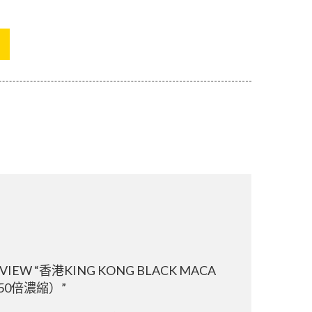
REVIEW “香港KING KONG BLACK MACA
50倍濃縮）”