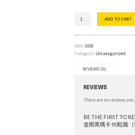
香
ADD TO CART
港
KING
KONG
Black
SKU:
008
Maca
Category:
Uncategorized
金
剛
REVIEWS (0)
黑
瑪
REVIEWS
卡
90
There are no reviews yet.
粒
裝
BE THE FIRST TO 
（50
金剛黑瑪卡 90粒裝（
倍