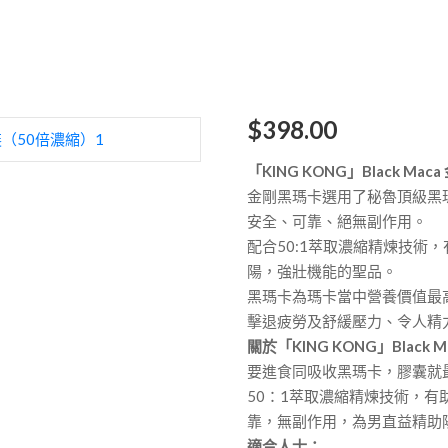
$
398.00
「KING KONG」Black 
金剛黑瑪卡選用了秘魯頂級黑
安全、可靠、絕無副作用。
配合50:1萃取濃縮精煉技術
陽，強壯機能的聖品。
黑瑪卡為瑪卡當中營養價值最
擊退疲勞及舒緩壓力、令人精
關於「KING KONG」Blac
要進食同吸收黑瑪卡，膠囊就
50：1萃取濃縮精煉技術，
靠，無副作用，為男直益精助
適合人士：