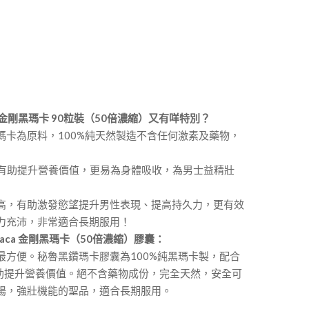
Maca 金剛黑瑪卡 90粒裝（50倍濃縮）又有咩特別？
瑪卡為原料，100%純天然製造不含任何激素及藥物，
，有助提升營養價值，更易為身體吸收，為男士益精壯
高，有助激發慾望提升男性表現、提高持久力，更有效
力充沛，非常適合長期服用！
k Maca 金剛黑瑪卡（50倍濃縮）膠囊：
最方便。秘魯黑鑽瑪卡膠囊為100%純黑瑪卡製，配合
有助提升營養價值。絕不含藥物成份，完全天然，安全可
陽，強壯機能的聖品，適合長期服用。